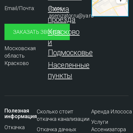
Схема
Email/Почта:
ilosos-
asenizator.ru@ya.ru
проезда
Красково
ЗАКАЗАТЬ ЗВОНОК
и
Московская
Подмосковье
область
Красково
Населенные
пункты
Полезная
Сколько стоит
Аренда Илососа
информация
откачка канализации
Услуги
Откачка
Откачка дачных
Ассенизатора