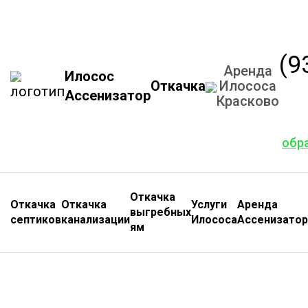
(9
Аренда
Илосос
Откачка
Илососа
Ассенизатор
Красково
обр
Откачка
Откачка
Откачка
Услуги
Аренда
выгребных
септиков
канализации
Илососа
Ассенизатор
ям