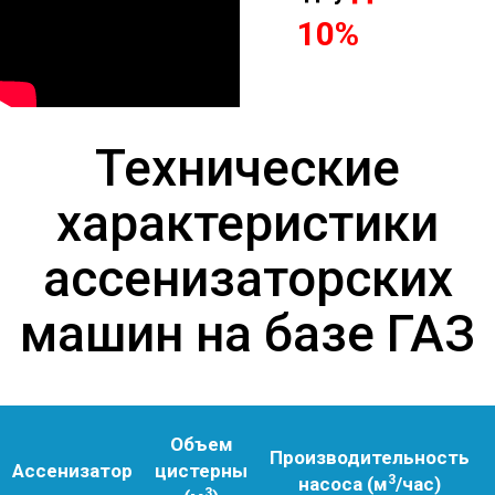
10%
Технические
характеристики
ассенизаторских
машин на базе ГАЗ
Объем
Производительность
Ассенизатор
цистерны
3
насоса (м
/час)
3