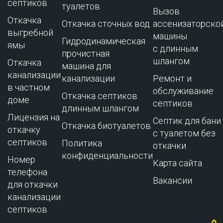
септиков
туалетов
Вызов
Откачка
Откачка сточных вод
ассенизаторско
выгребной
машины
Гидродинамическая
ямы
с длинным
прочистная
шлангом
Откачка
машина для
канализации
канализации
Ремонт и
в частном
обслуживание
Откачка септиков
доме
cептиков
длинным шлангом
Лицензия на
Септик для бани
Откачка биотуалетов
откачку
с туалетом без
септиков
Политика
откачки
конфиденциальности
Номер
Карта сайта
телефона
Вакансии
для откачки
канализации
септиков