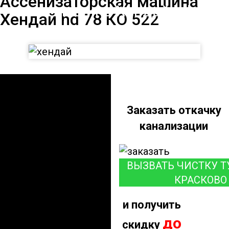
Ассенизаторская машина
машина Хендай hd
Хендай hd 78 КО 522
78 КО 522
Заказать откачку
канализации
ВЫЗВАТЬ ЧИСТКУ Т
КРАСКОВО
и получить
до
скидку