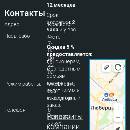
12 месяцев
Контакты
Срок
доставки:
2
Адрес:
Красково
часа
и у вас
Часы работ:
с
чисто
7-
Скидка 5 %
00
предоставляется:
до
пенсионерам,
22-
многодетным
00
семьям,
ветеранам
Режим работы:
ежедневно
льготникам и
без
на повторный
выходных
заказ.
Телефон:
8
Реквизиты
(933)399-
44-85
компании