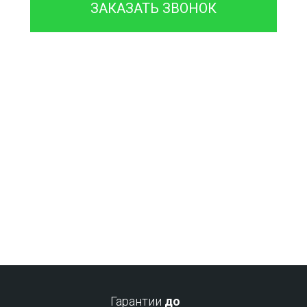
ЗАКАЗАТЬ ЗВОНОК
Проконсультируйтесь с
нашим
менеджером - это бесплатно
и избавит
вас от лишних затрат!
Гарантии
до