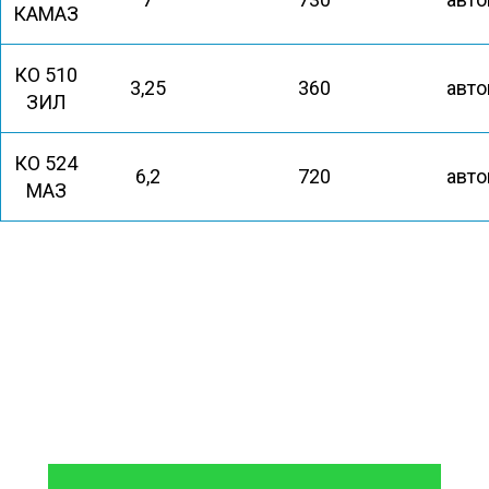
КАМАЗ
КО 510
3,25
360
авто
ЗИЛ
КО 524
6,2
720
авто
МАЗ
8 (933)399-44-85