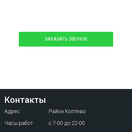
8 (933)399-44-85
ЗАКАЗАТЬ ЗВОНОК
Проконсультируйтесь с нашим
менеджером - это бесплатно и избавит
вас от лишних затрат!
Контакты
Адрес:
Район Коптево
Часы работ:
с 7-00 до 22-00