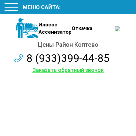
МЕНЮ САЙТА:
Илосос
Откачка
Ассенизатор
Цены Район Коптево
8 (933)399-44-85
Заказать обратный звонок
Наши цены
на откачку
Аренда Илососа с длинным шлангом
Услуги Ассенизатора с бочкой до 5 кубов