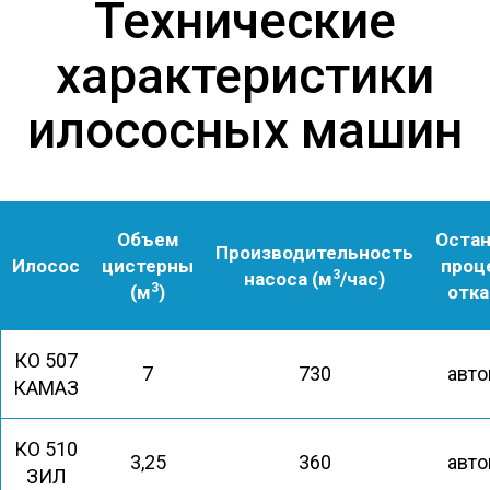
Технические
характеристики
илососных машин
Объем
Остан
Производительность
Илосос
цистерны
проц
3
насоса (м
/час)
3
(м
)
отка
КО 507
7
730
авто
КАМАЗ
КО 510
3,25
360
авто
ЗИЛ