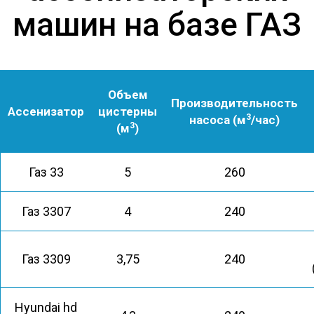
машин на базе ГАЗ
Объем
Производительность
Ассенизатор
цистерны
3
насоса (м
/час)
3
(м
)
Газ 33
5
260
Газ 3307
4
240
Газ 3309
3,75
240
Hyundai hd