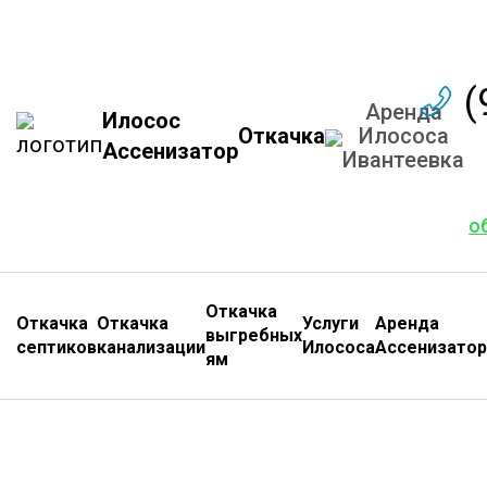
(
Аренда
Илосос
Откачка
Илососа
Ассенизатор
Ивантеевка
о
Откачка
Откачка
Откачка
Услуги
Аренда
выгребных
септиков
канализации
Илососа
Ассенизатор
ям