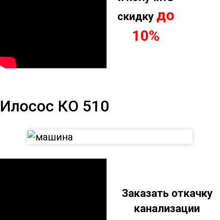
до
скидку
10%
Илосос КО 510
Илосос КО 510
Заказать откачку
канализации