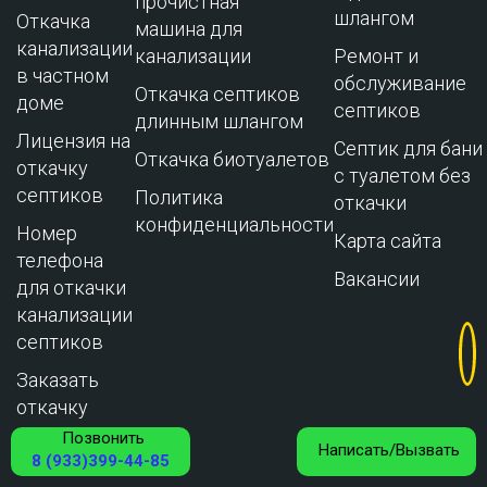
прочистная
шлангом
Откачка
машина для
канализации
канализации
Ремонт и
в частном
обслуживание
Откачка септиков
доме
cептиков
длинным шлангом
Лицензия на
Септик для бани
Откачка биотуалетов
откачку
с туалетом без
септиков
Политика
откачки
конфиденциальности
Номер
Карта сайта
телефона
Вакансии
для откачки
канализации
септиков
Заказать
откачку
септиков
Позвонить
Написать/Вызвать
онлайн
8 (933)399-44-85