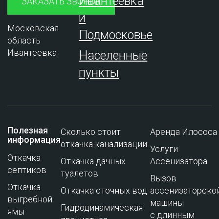
Ивантеевка
ЗАКАЗАТЬ ЗВОНОК
и
Московская
Подмосковье
область
Ивантеевка
Населенные
пункты
Полезная
Сколько стоит
Аренда Илососа
информация
откачка канализации
Услуги
Откачка
Откачка дачных
Ассенизатора
септиков
туалетов
Вызов
Откачка
Откачка сточных вод
ассенизаторско
выгребной
машины
Гидродинамическая
ямы
с длинным