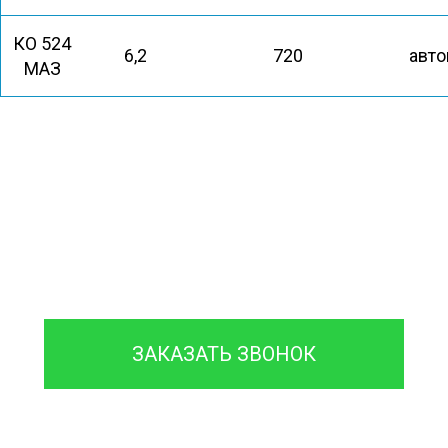
КО 524
6,2
720
авто
МАЗ
8 (933)399-44-85
ЗАКАЗАТЬ ЗВОНОК