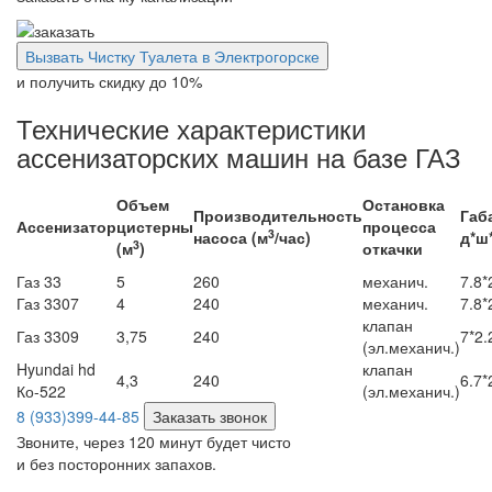
Вызвать Чистку Туалета в Электрогорске
и получить скидку
до 10%
Технические характеристики
ассенизаторских машин на базе ГАЗ
Объем
Остановка
Производительность
Габ
Ассенизатор
цистерны
процесса
3
насоса (м
/час)
д*ш*
3
(м
)
откачки
Газ 33
5
260
механич.
7.8*
Газ 3307
4
240
механич.
7.8*
клапан
Газ 3309
3,75
240
7*2.
(эл.механич.)
Hyundai hd
клапан
4,3
240
6.7*
Ко-522
(эл.механич.)
8 (933)399-44-85
Заказать звонок
Звоните, через 120 минут будет чисто
и без посторонних запахов.