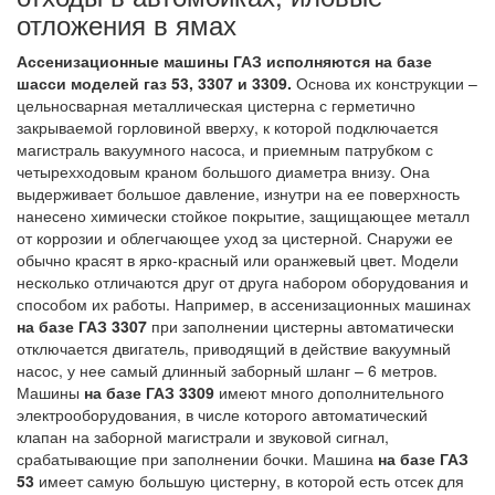
отложения в ямах
Ассенизационные машины ГАЗ исполняются на базе
шасси моделей газ 53, 3307 и 3309.
Основа их конструкции –
цельносварная металлическая цистерна с герметично
закрываемой горловиной вверху, к которой подключается
магистраль вакуумного насоса, и приемным патрубком с
четырехходовым краном большого диаметра внизу. Она
выдерживает большое давление, изнутри на ее поверхность
нанесено химически стойкое покрытие, защищающее металл
от коррозии и облегчающее уход за цистерной. Снаружи ее
обычно красят в ярко-красный или оранжевый цвет. Модели
несколько отличаются друг от друга набором оборудования и
способом их работы. Например, в ассенизационных машинах
на базе ГАЗ 3307
при заполнении цистерны автоматически
отключается двигатель, приводящий в действие вакуумный
насос, у нее самый длинный заборный шланг – 6 метров.
Машины
на базе ГАЗ 3309
имеют много дополнительного
электрооборудования, в числе которого автоматический
клапан на заборной магистрали и звуковой сигнал,
срабатывающие при заполнении бочки. Машина
на базе ГАЗ
53
имеет самую большую цистерну, в которой есть отсек для