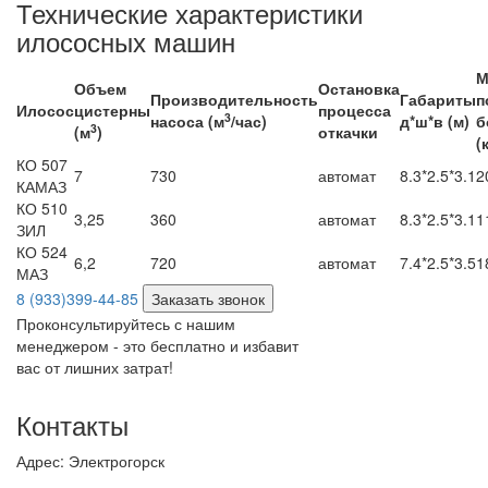
Технические характеристики
илососных машин
М
Объем
Остановка
Производительность
Габариты
п
Илосос
цистерны
процесса
3
насоса (м
/час)
д*ш*в (м)
б
3
(м
)
откачки
(
КО 507
7
730
автомат
8.3*2.5*3.1
2
КАМАЗ
КО 510
3,25
360
автомат
8.3*2.5*3.1
1
ЗИЛ
КО 524
6,2
720
автомат
7.4*2.5*3.5
1
МАЗ
8 (933)399-44-85
Заказать звонок
Проконсультируйтесь с нашим
менеджером - это бесплатно и избавит
вас от лишних затрат!
Контакты
Адрес:
Электрогорск