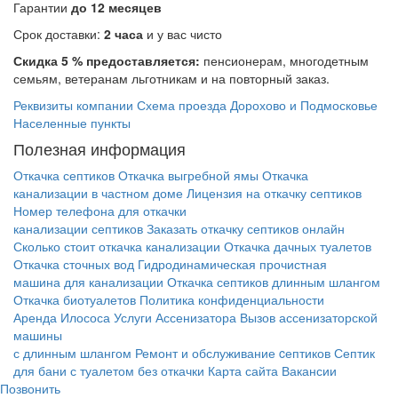
Гарантии
до 12 месяцев
Срок доставки:
2 часа
и у вас чисто
Скидка 5 % предоставляется:
пенсионерам, многодетным
семьям, ветеранам льготникам и на повторный заказ.
Реквизиты компании
Схема проезда
Дорохово и Подмосковье
Населенные пункты
Полезная информация
Откачка септиков
Откачка выгребной ямы
Откачка
канализации в частном доме
Лицензия на откачку септиков
Номер телефона для откачки
канализации септиков
Заказать откачку септиков онлайн
Сколько стоит откачка канализации
Откачка дачных туалетов
Откачка сточных вод
Гидродинамическая прочистная
машина для канализации
Откачка септиков длинным шлангом
Откачка биотуалетов
Политика конфиденциальности
Аренда Илососа
Услуги Ассенизатора
Вызов ассенизаторской
машины
с длинным шлангом
Ремонт и обслуживание cептиков
Септик
для бани с туалетом без откачки
Карта сайта
Вакансии
Позвонить