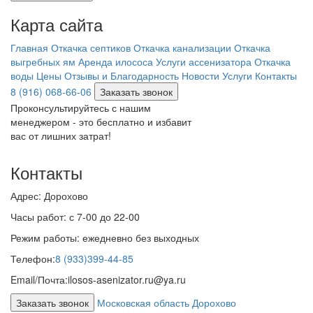
Карта сайта
Главная
Откачка септиков
Откачка канализации
Откачка
выгребных ям
Аренда илососа
Услуги ассенизатора
Откачка
воды
Цены
Отзывы и Благодарность
Новости
Услуги
Контакты
8 (916) 068-66-06
Заказать звонок
Проконсультируйтесь с нашим
менеджером - это бесплатно и избавит
вас от лишних затрат!
Контакты
Адрес:
Дорохово
Часы работ:
с 7-00 до 22-00
Режим работы:
ежедневно без выходных
Телефон:
8 (933)399-44-85
Email/Почта:
ilosos-asenizator.ru@ya.ru
Заказать звонок
Московская область Дорохово