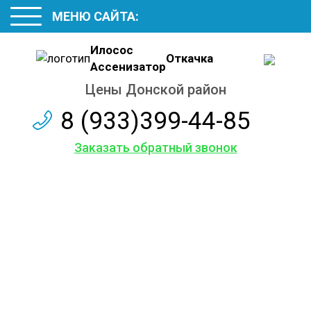
МЕНЮ САЙТА:
Илосос
Откачка
Ассенизатор
Цены Донской район
8 (933)399-44-85
Заказать обратный звонок
Наши цены
на откачку
Аренда Илососа с длинным шлангом
Услуги Ассенизатора с бочкой до 5 кубов
Обслуживаем и ремонтируем септики различных