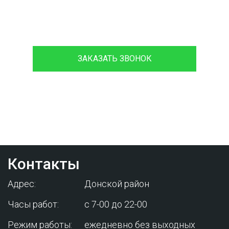
8 (933)399-44-85
ЗАКАЗАТЬ ЗВОНОК
Проконсультируйтесь с нашим
менеджером - это бесплатно и избавит
вас от лишних затрат!
Контакты
Адрес:
Донской район
Часы работ:
с 7-00 до 22-00
Режим работы:
ежедневно без выходных