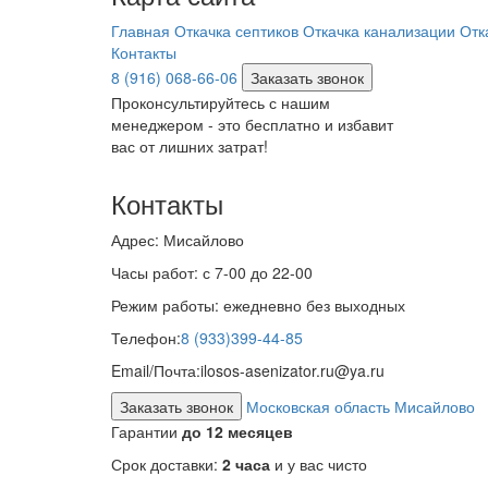
Главная
Откачка септиков
Откачка канализации
Отк
Контакты
8 (916) 068-66-06
Заказать звонок
Проконсультируйтесь с нашим
менеджером - это бесплатно и избавит
вас от лишних затрат!
Контакты
Адрес:
Мисайлово
Часы работ:
с 7-00 до 22-00
Режим работы:
ежедневно без выходных
Телефон:
8 (933)399-44-85
Email/Почта:
ilosos-asenizator.ru@ya.ru
Заказать звонок
Московская область Мисайлово
Гарантии
до 12 месяцев
Срок доставки:
2 часа
и у вас чисто