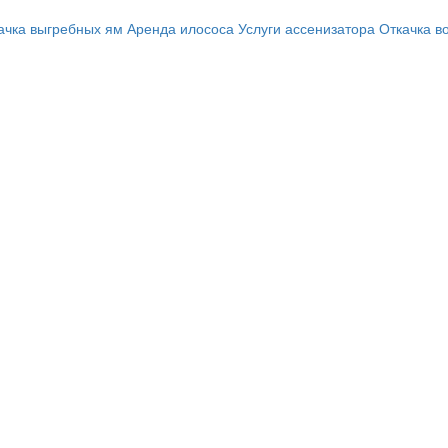
ачка выгребных ям
Аренда илососа
Услуги ассенизатора
Откачка в