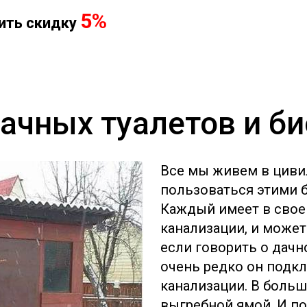
5%
чить скидку
ачных туалетов и б
Все мы живем в цив
пользоваться этими 
Каждый имеет в свое
канализации, и может
если говорить о дачн
очень редко он подк
канализации. В больш
выгребной ямой. И по