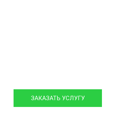
септиков
и колодцев
нтируем септики различных марок,
 гарантией на работы до 12 месяцев.
ЗАКАЗАТЬ УСЛУГУ