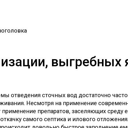
ноголовка
изации, выгребных 
емы отведения сточных вод достаточно част
живания. Несмотря на применение современн
т применение препаратов, заселяющих среду 
ткачку самого септика и илового отложения.
роисходит довольно быстрое заполнение емк