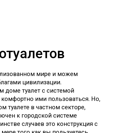
иотуалетов
илизованном мире и можем
благами цивилизации.
м доме туалет с системой
 комфортно ими пользоваться. Но,
ом туалете в частном секторе,
лючен к городской системе
инстве случаев это конструкция с
 мере того как вы пользуетесь