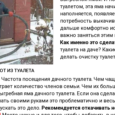
туалетом, эта яма нач
наполняется, появляе
потребность выкачив
дальше комфортно исп
важно заняться этим
Как именно это сдела
туалета на даче? Как
делать очистку туале
ОТ ИЗ ТУАЛЕТА
 Частота посещения дачного туалета. Чем чаще
играет количество членов семьи. Чем их боль
гребная яма дачного туалета. Если она сделан
ачать своими руками это проблематично и вес
ускать это дело.
Рекомендуется откачивать н