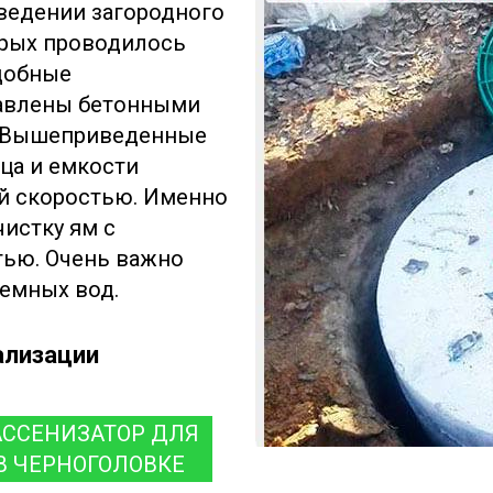
ведении загородного
орых проводилось
одобные
авлены бетонными
. Вышеприведенные
ца и емкости
й скоростью. Именно
истку ям с
ью. Очень важно
емных вод.
ализации
АССЕНИЗАТОР ДЛЯ
В ЧЕРНОГОЛОВКЕ