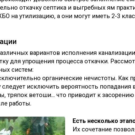
тельно откачку септика и выгребных ям практ
БО на утилизацию, а они могут иметь 2-3 клас
зации
различных вариантов исполнения канализации
отку для упрощения процесса откачки. Рассм
ных систем:
сключительно органические нечистоты. Как п
 следует исключить вероятность попадания в
ы, тряпок ветоши… что приводит к засорению
ле работы.
Есть несколько этап
Их сочетание позвол