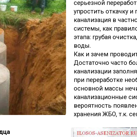
серьезной переработ
упростить откачку и
канализация в частн
системы, как правил
этапа: грубая очистк
воды.
Как и зачем проводи
Достаточно часто б
канализации заполн
при переработке нео
основной массы неч
канализационные си
вероятность появлен
хранения ЖБО, т.к. с
дца