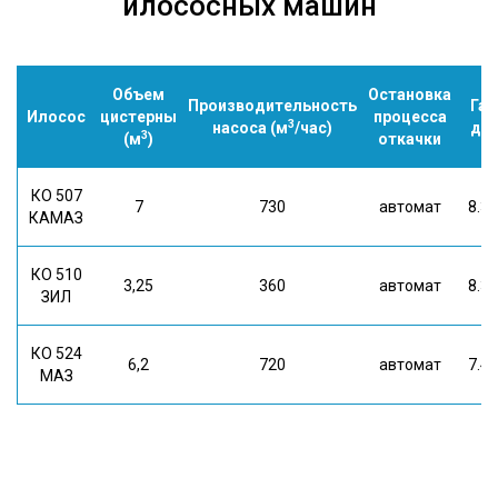
илососных машин
Объем
Остановка
Производительность
Га
Илосос
цистерны
процесса
3
насоса (м
/час)
д*ш
3
(м
)
откачки
КО 507
7
730
автомат
8.3*
КАМАЗ
КО 510
3,25
360
автомат
8.3*
ЗИЛ
КО 524
6,2
720
автомат
7.4*
МАЗ
8 (933)399-44-85