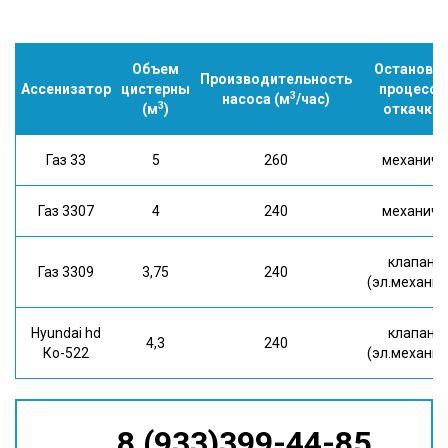
Объем
Остановк
Производительность
Ассенизатор
цистерны
процесса
3
насоса (м
/час)
3
(м
)
откачки
Газ 33
5
260
механич.
Газ 3307
4
240
механич.
клапан
Газ 3309
3,75
240
(эл.механич
Hyundai hd
клапан
4,3
240
Ко-522
(эл.механич
8 (933)399-44-85